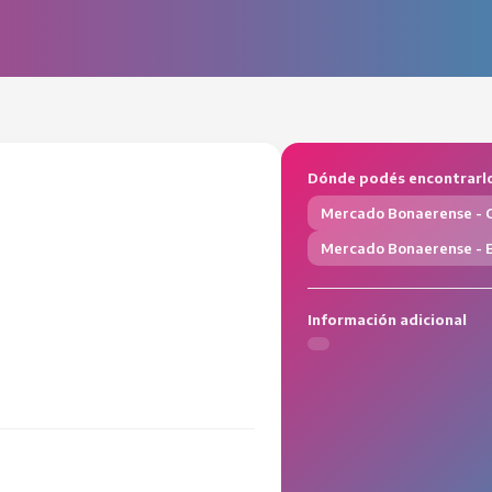
Dónde podés encontrarl
Mercado Bonaerense - 
Mercado Bonaerense - E
Información adicional