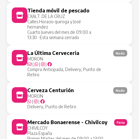
Tienda móvil de pescado
Tienda Móvil
EXALT. DE LA CRUZ
Calles Horacio quiroga y José
hernandez
Cuarto Jueves del mes de 09:00 a
13:30 · Esta semana cerrado
La Última Cerveceria
Nodo
MORON
|
|
|
Compra Anticipada, Delivery, Punto de
Retiro
Cerveza Centurión
Nodo
MORON
|
|
Delivery, Punto de Retiro
Mercado Bonaerense - Chivilcoy
Feria
CHIVILCOY
Plaza España
Primer Martes del mes de 09:00 a 13:00 ·