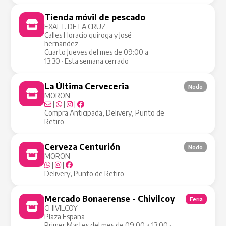
Tienda móvil de pescado
Tienda Móvil
EXALT. DE LA CRUZ
Calles Horacio quiroga y José
hernandez
Cuarto Jueves del mes de 09:00 a
13:30 · Esta semana cerrado
La Última Cerveceria
Nodo
MORON
|
|
|
Compra Anticipada, Delivery, Punto de
Retiro
Cerveza Centurión
Nodo
MORON
|
|
Delivery, Punto de Retiro
Mercado Bonaerense - Chivilcoy
Feria
CHIVILCOY
Plaza España
Primer Martes del mes de 09:00 a 13:00 ·