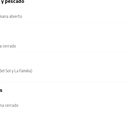
s y pescado
emana abierto
na cerrado
l Sol y La Familia)
as
ana cerrado