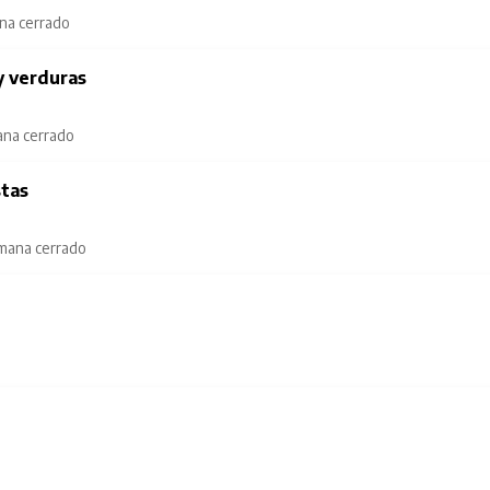
ana cerrado
y verduras
ana cerrado
stas
emana cerrado