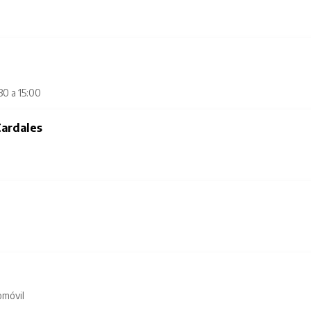
30 a 15:00
ardales
omóvil