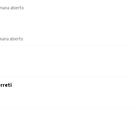
emana abierto
emana abierto
rreti