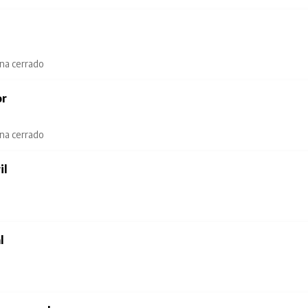
ana cerrado
or
ana cerrado
il
l