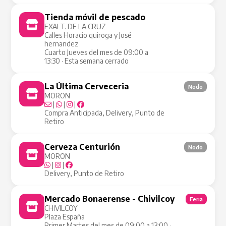
Tienda móvil de pescado
Tienda Móvil
EXALT. DE LA CRUZ
Calles Horacio quiroga y José
hernandez
Cuarto Jueves del mes de 09:00 a
13:30 · Esta semana cerrado
La Última Cerveceria
Nodo
MORON
|
|
|
Compra Anticipada, Delivery, Punto de
Retiro
Cerveza Centurión
Nodo
MORON
|
|
Delivery, Punto de Retiro
Mercado Bonaerense - Chivilcoy
Feria
CHIVILCOY
Plaza España
Primer Martes del mes de 09:00 a 13:00 ·