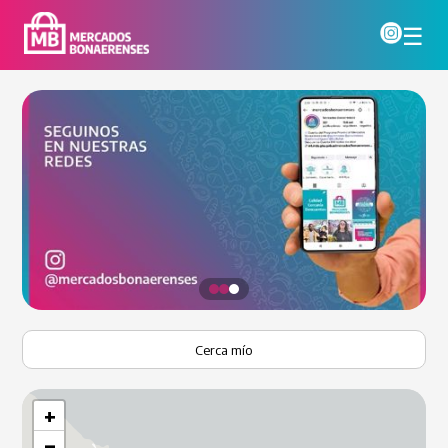
☰
Cerca mío
+
−