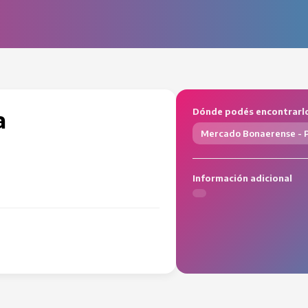
a
Dónde podés encontrarl
Mercado Bonaerense - P
Información adicional