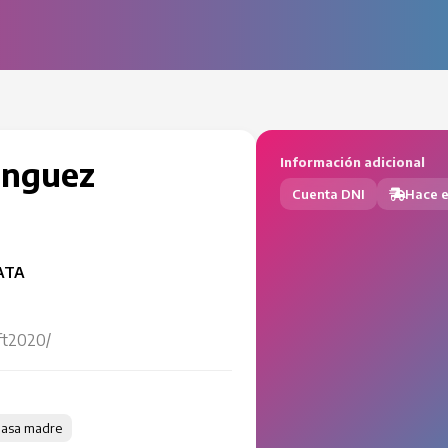
inguez
Información adicional
Cuenta DNI
Hace e
ATA
ft2020/
masa madre