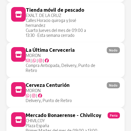
Tienda móvil de pescado
Tienda Móvil
EXALT. DE LA CRUZ
Calles Horacio quiroga y José
hernandez
Cuarto Jueves del mes de 09:00 a
13:30 · Esta semana cerrado
La Última Cerveceria
Nodo
MORON
|
|
|
Compra Anticipada, Delivery, Punto de
Retiro
Cerveza Centurión
Nodo
MORON
|
|
Delivery, Punto de Retiro
Mercado Bonaerense - Chivilcoy
Feria
CHIVILCOY
Plaza España
Primer Martes del mes de 09:00 a 13:00 ·