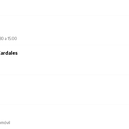
30 a 15:00
ardales
omóvil