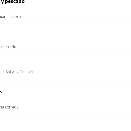
s y pescado
emana abierto
na cerrado
l Sol y La Familia)
as
ana cerrado