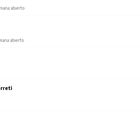
emana abierto
emana abierto
rreti