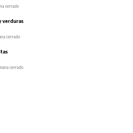
ana cerrado
y verduras
ana cerrado
stas
emana cerrado