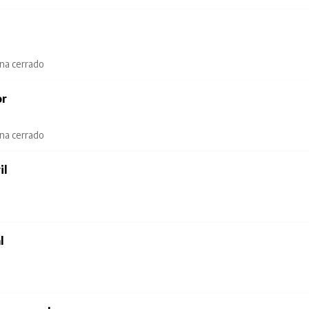
ana cerrado
or
ana cerrado
il
l